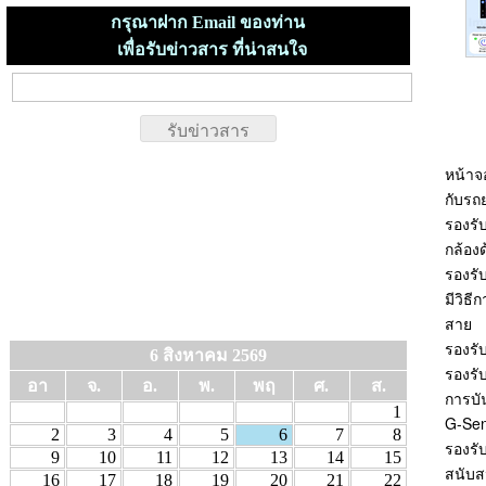
กรุณาฝาก Email ของท่าน
เพื่อรับข่าวสาร ที่น่าสนใจ
หน้าจ
กับรถ
รองรั
กล้อง
รองรับ
มีวิธ
สาย
รองรั
6 สิงหาคม 2569
รองรั
อา
จ.
อ.
พ.
พฤ
ศ.
ส.
การบั
1
G-Sen
2
3
4
5
6
7
8
รองร
9
10
11
12
13
14
15
สนับส
16
17
18
19
20
21
22