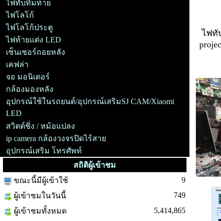
ไฟทับทิมท้าย
ไฟโลโก้
ไฟโลโก้ประตู
ไฟทั
ไฟท้ายแต่ง LED
proje
เซ็นเซอร์ถอยหลัง
เคฟล่า
จอ มอนิเตอร์
กล้องมองหลัง
อุปกรณ์ใช้ในรถยนต์/อุปกรณ์เสริมSJ CAM/Xiaomi
LED
สวิตต์ชิ่ง / หม้อแปลง
ip camera กล้องวงจรปิดไร้สาย
อุปกรณ์เสริม โทรศัพท์
สถิติผู้เข้าชม
9
ขณะนี้มีผู้เข้าใช้
749
ผู้เข้าชมในวันนี้
5,414,865
ผู้เข้าชมทั้งหมด