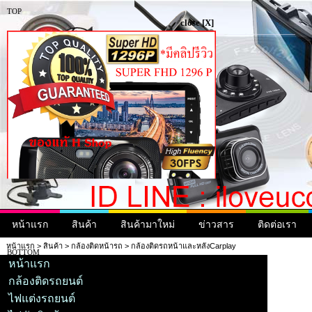
TOP
close [X]
หน้าแรก
สินค้า
สินค้ามาใหม่
ข่าวสาร
ติดต่อเรา
หน้าแรก
>
สินค้า
>
กล้องติดหน้ารถ
> กล้องติดรถหน้าและหลังCarplay
BOTTOM
หน้าแรก
กล้องติดรถยนต์
ไฟแต่งรถยนต์