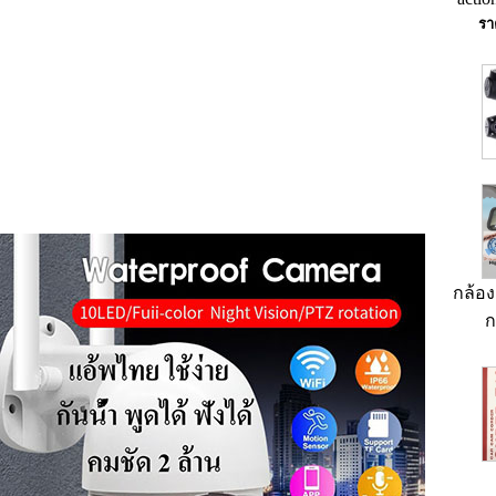
รา
กล้อ
ก