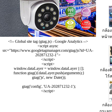
กล้อ
หน้าหล
<!-- Global site tag (gtag.js) - Google Analytics -->
<script async
src="https://www.googletagmanager.com/gtag/js?id=UA-
202871232-1">
</script>
<script>
window.dataLayer = window.dataLayer || [];
กล้อง
function gtag(){dataLayer.push(arguments);}
ไร้
gtag('js', new Date());
gtag('config', 'UA-202871232-1');
</script>
กล้อ
กระจกห