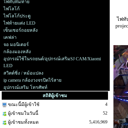
ไฟทับทิมท้าย
ไฟโลโก้
ไฟโลโก้ประตู
ไฟทั
ไฟท้ายแต่ง LED
proje
เซ็นเซอร์ถอยหลัง
เคฟล่า
จอ มอนิเตอร์
กล้องมองหลัง
อุปกรณ์ใช้ในรถยนต์/อุปกรณ์เสริมSJ CAM/Xiaomi
LED
สวิตต์ชิ่ง / หม้อแปลง
ip camera กล้องวงจรปิดไร้สาย
อุปกรณ์เสริม โทรศัพท์
สถิติผู้เข้าชม
4
ขณะนี้มีผู้เข้าใช้
52
ผู้เข้าชมในวันนี้
5,416,969
ผู้เข้าชมทั้งหมด