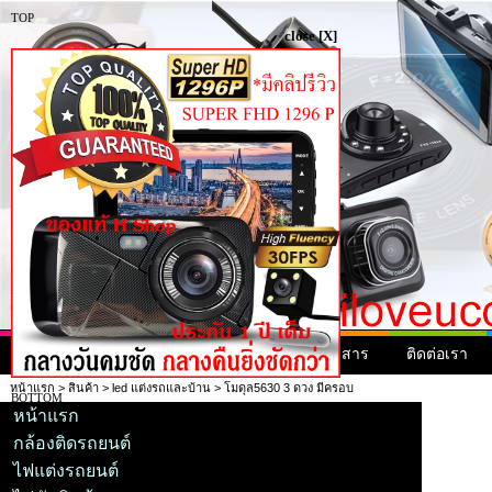
TOP
close [X]
หน้าแรก
สินค้า
สินค้ามาใหม่
ข่าวสาร
ติดต่อเรา
หน้าแรก
>
สินค้า
>
led แต่งรถและบ้าน
> โมดุล5630 3 ดวง มีครอบ
BOTTOM
หน้าแรก
กล้องติดรถยนต์
ไฟแต่งรถยนต์