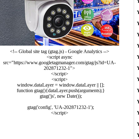
<!-- Global site tag (gtag.js) - Google Analytics -->
<script async
src="https://www.googletagmanager.com/gtag/js?id=UA-
202871232-1">
</script>
<script>
window.dataLayer = window.dataLayer || [];
function gtag(){dataLayer.push(arguments);}
gtag('js', new Date());
gtag('config', 'UA-202871232-1');
</script>