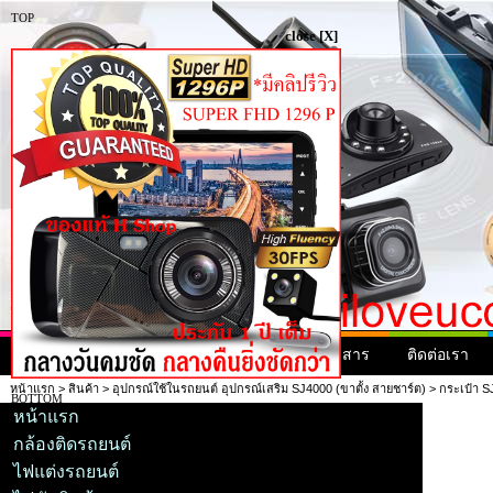
TOP
close [X]
หน้าแรก
สินค้า
สินค้ามาใหม่
ข่าวสาร
ติดต่อเรา
หน้าแรก
>
สินค้า
>
อุปกรณ์ใช้ในรถยนต์ อุปกรณ์เสริม SJ4000 (ขาตั้ง สายชาร์ต)
> กระเป๋า S
BOTTOM
หน้าแรก
กล้องติดรถยนต์
ไฟแต่งรถยนต์