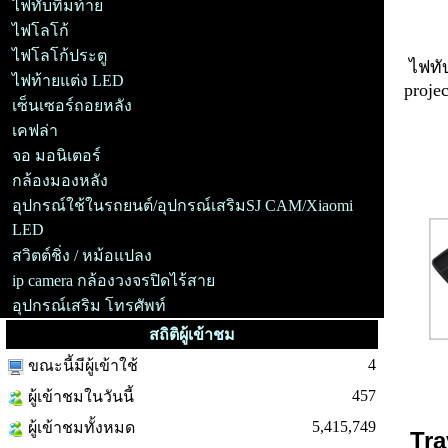
ไฟทับทิมท้าย
ไฟโลโก้
ไฟโลโก้ประตู
ไฟทั
ไฟท้ายแต่ง LED
proje
เซ็นเซอร์ถอยหลัง
เคฟล่า
จอ มอนิเตอร์
อุปก
กล้องมองหลัง
อุปกรณ์ใช้ในรถยนต์/อุปกรณ์เสริมSJ CAM/Xiaomi
LED
สวิตต์ชิ่ง / หม้อแปลง
ip camera กล้องวงจรปิดไร้สาย
อุปกรณ์เสริม โทรศัพท์
สถิติผู้เข้าชม
4
ขณะนี้มีผู้เข้าใช้
457
ผู้เข้าชมในวันนี้
5,415,749
ผู้เข้าชมทั้งหมด
Tra