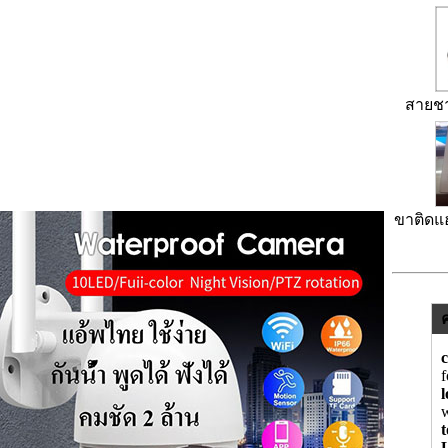
สายชา
ขาติดแ
w