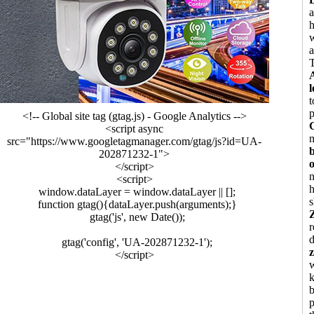
T
t
<!-- Global site tag (gtag.js) - Google Analytics -->
<script async
src="https://www.googletagmanager.com/gtag/js?id=UA-
b
202871232-1">
</script>
n
<script>
h
window.dataLayer = window.dataLayer || [];
s
function gtag(){dataLayer.push(arguments);}
gtag('js', new Date());
r
d
gtag('config', 'UA-202871232-1');
</script>
w
k
p