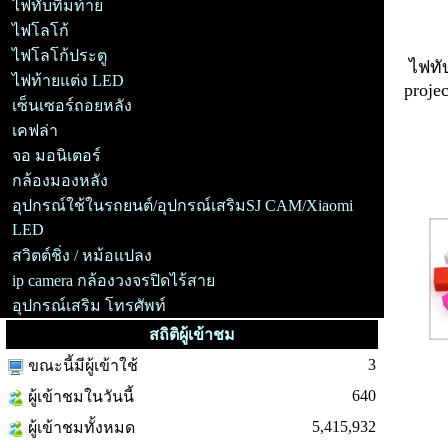
ไฟทับทิมท้าย
ไฟโลโก้
ไฟโลโก้ประตู
ไฟทั
ไฟท้ายแต่ง LED
proje
เซ็นเซอร์ถอยหลัง
เคฟล่า
จอ มอนิเตอร์
อุปก
กล้องมองหลัง
อุปกรณ์ใช้ในรถยนต์/อุปกรณ์เสริมSJ CAM/Xiaomi
LED
สวิตต์ชิ่ง / หม้อแปลง
ip camera กล้องวงจรปิดไร้สาย
อุปกรณ์เสริม โทรศัพท์
สถิติผู้เข้าชม
3
ขณะนี้มีผู้เข้าใช้
640
ผู้เข้าชมในวันนี้
5,415,932
ผู้เข้าชมทั้งหมด