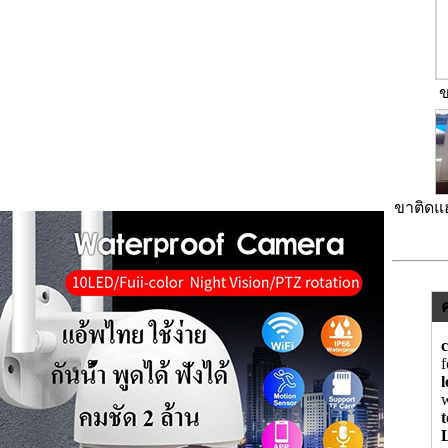
ข
ขาติดแ
w