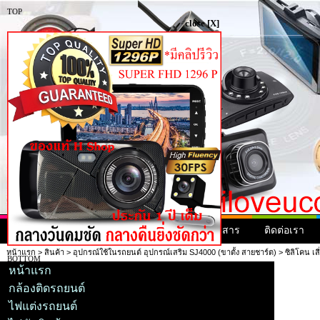
TOP
close [X]
หน้าแรก
สินค้า
สินค้ามาใหม่
ข่าวสาร
ติดต่อเรา
หน้าแรก
>
สินค้า
>
อุปกรณ์ใช้ในรถยนต์ อุปกรณ์เสริม SJ4000 (ขาตั้ง สายชาร์ต)
> ซิลิโคน เสี่
BOTTOM
หน้าแรก
กล้องติดรถยนต์
ไฟแต่งรถยนต์