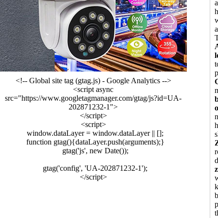
T
t
<!-- Global site tag (gtag.js) - Google Analytics -->
<script async
src="https://www.googletagmanager.com/gtag/js?id=UA-
b
202871232-1">
</script>
n
<script>
h
window.dataLayer = window.dataLayer || [];
s
function gtag(){dataLayer.push(arguments);}
gtag('js', new Date());
r
d
gtag('config', 'UA-202871232-1');
</script>
w
k
p