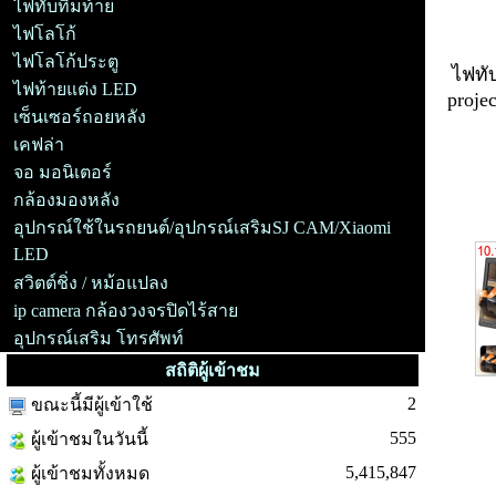
ไฟทับทิมท้าย
ไฟโลโก้
ไฟโลโก้ประตู
ไฟทั
ไฟท้ายแต่ง LED
proje
เซ็นเซอร์ถอยหลัง
เคฟล่า
จอ มอนิเตอร์
จอมอ
กล้องมองหลัง
อุปกรณ์ใช้ในรถยนต์/อุปกรณ์เสริมSJ CAM/Xiaomi
LED
สวิตต์ชิ่ง / หม้อแปลง
ip camera กล้องวงจรปิดไร้สาย
อุปกรณ์เสริม โทรศัพท์
สถิติผู้เข้าชม
2
ขณะนี้มีผู้เข้าใช้
555
ผู้เข้าชมในวันนี้
5,415,847
ผู้เข้าชมทั้งหมด