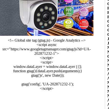
F
F
<!-- Global site tag (gtag.js) - Google Analytics -->
<script async
src="https://www.googletagmanager.com/gtag/js?id=UA-
202871232-1">
</script>
<script>
window.dataLayer = window.dataLayer || [];
function gtag(){dataLayer.push(arguments);}
gtag('js', new Date());
gtag('config', 'UA-202871232-1');
</script>