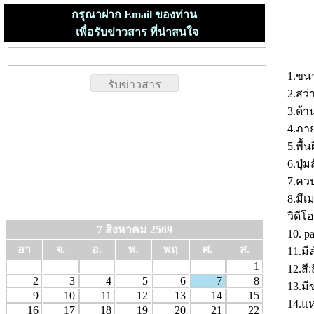
กรุณาฝาก Email ของท่าน
เพื่อรับข่าวสาร ที่น่าสนใจ
1.ขนา
2.สว่
3.ด้
4.ภา
5.พื้
6.ปุ่
7.คว
8.มี
วิดี
7 สิงหาคม 2569
10. p
อา
จ.
อ.
พ.
พฤ
ศ.
ส.
11.ม
1
12.สี
2
3
4
5
6
7
8
13.มี
9
10
11
12
13
14
15
14.แ
16
17
18
19
20
21
22