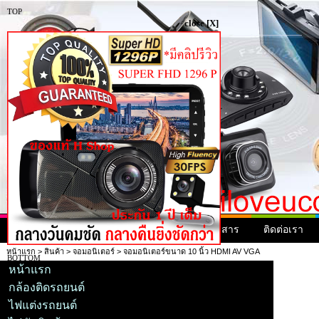
TOP
close [X]
หน้าแรก
สินค้า
สินค้ามาใหม่
ข่าวสาร
ติดต่อเรา
หน้าแรก
>
สินค้า
>
จอมอนิเตอร์
> จอมอนิเตอร์ขนาด 10 นิ้ว HDMI AV VGA
BOTTOM
หน้าแรก
กล้องติดรถยนต์
ไฟแต่งรถยนต์